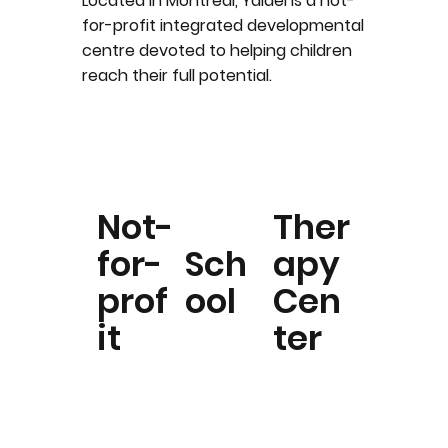
Located in Montreal, Yaldei is a not-
for-profit
integrated developmental
centre
devoted to helping children
reach their full potential.
Not-
Ther
for-
Sch
apy
prof
ool
Cen
it
ter