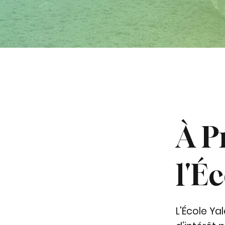
À P
l'É
L'École Ya