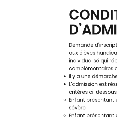
CONDI
D’ADM
Demande d’inscripti
aux élèves handic
individualisé qui r
complémentaires a
Il y a une démarch
L'admission est ré
critères ci-dessous
Enfant présentant 
sévère
Enfant présentant 