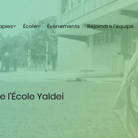
apies
École
Évènements
Rejoindre l'équipe
e l'École Yaldei