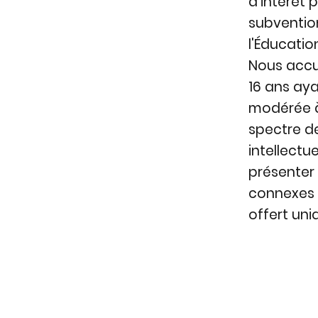
d’intérêt 
subvention
l'Éducatio
Nous accu
16 ans aya
modérée à
spectre de
intellectu
présenter
connexes 
offert uni