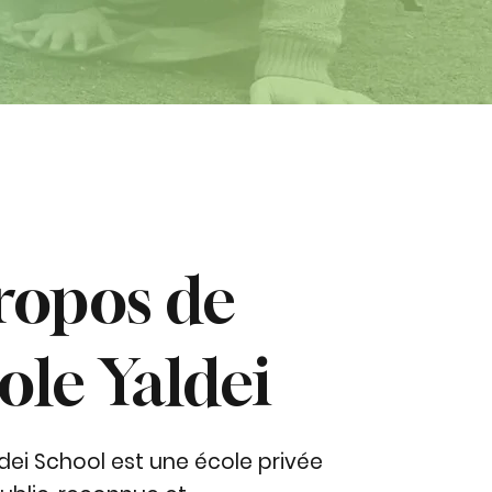
ropos de
cole Yaldei
ldei School est une école privée