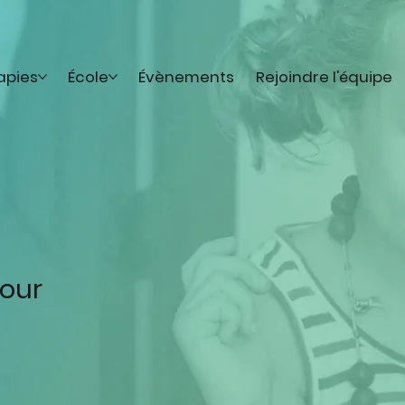
apies
École
Évènements
Rejoindre l'équipe
our