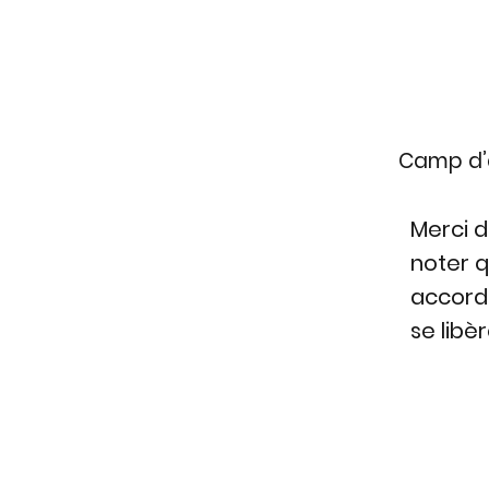
Camp d’
Merci d
noter q
accordé
se libè