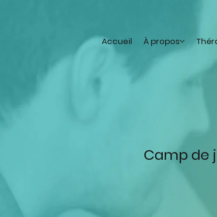
Accueil
À propos
Thér
Camp de j